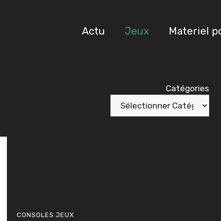
Actu
Jeux
Materiel p
Catégories
CONSOLES
JEUX