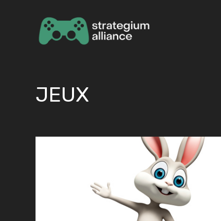
Aller
au
contenu
JEUX