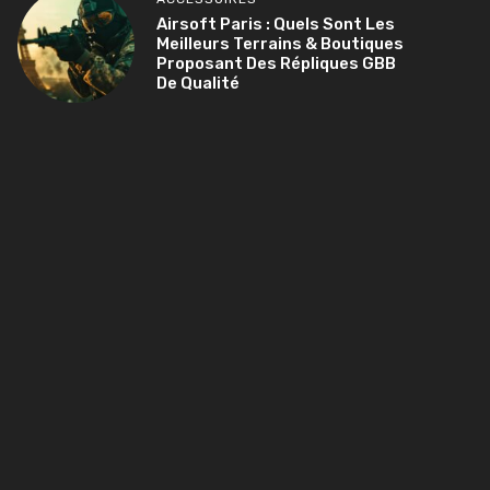
Airsoft Paris : Quels Sont Les
Meilleurs Terrains & Boutiques
Proposant Des Répliques GBB
De Qualité