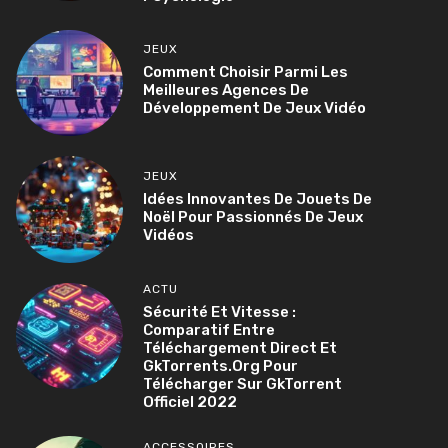
JEUX
Comment Choisir Parmi Les
Meilleures Agences De
Développement De Jeux Vidéo
JEUX
Idées Innovantes De Jouets De
Noël Pour Passionnés De Jeux
Vidéos
ACTU
Sécurité Et Vitesse :
Comparatif Entre
Téléchargement Direct Et
GkTorrents.org Pour
Télécharger Sur GkTorrent
Officiel 2022
ACCESSOIRES