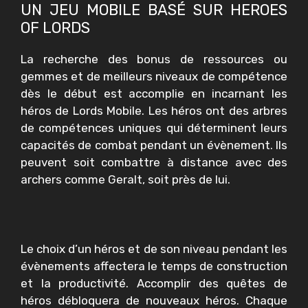
UN JEU MOBILE BASÉ SUR HEROES
OF LORDS
La recherche des bonus de ressources ou
gemmes et de meilleurs niveaux de compétence
dès le début est accomplie en incarnant les
héros de Lords Mobile. Les héros ont des arbres
de compétences uniques qui déterminent leurs
capacités de combat pendant un évènement. Ils
peuvent soit combattre à distance avec des
archers comme Geralt, soit près de lui.
Le choix d’un héros et de son niveau pendant les
évènements affectera le temps de construction
et la productivité. Accomplir des quêtes de
héros débloquera de nouveaux héros. Chaque