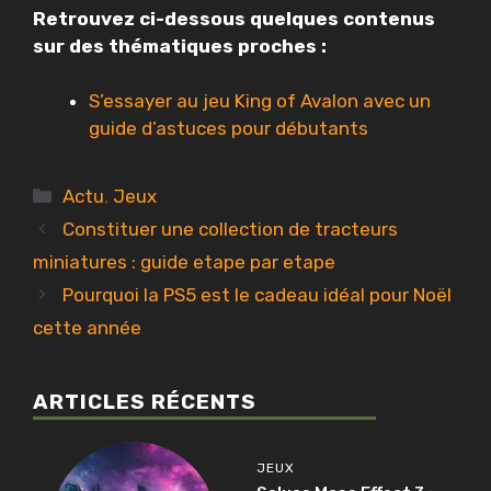
Retrouvez ci-dessous quelques contenus
sur des thématiques proches :
S’essayer au jeu King of Avalon avec un
guide d’astuces pour débutants
Catégories
Actu
,
Jeux
Constituer une collection de tracteurs
miniatures : guide etape par etape
Pourquoi la PS5 est le cadeau idéal pour Noël
cette année
ARTICLES RÉCENTS
JEUX