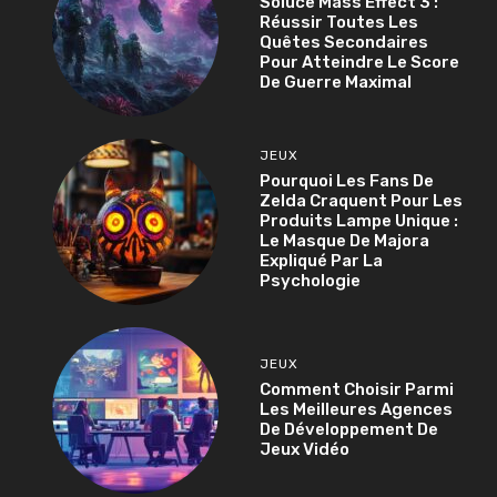
Soluce Mass Effect 3 :
Réussir Toutes Les
Quêtes Secondaires
Pour Atteindre Le Score
De Guerre Maximal
JEUX
Pourquoi Les Fans De
Zelda Craquent Pour Les
Produits Lampe Unique :
Le Masque De Majora
Expliqué Par La
Psychologie
JEUX
Comment Choisir Parmi
Les Meilleures Agences
De Développement De
Jeux Vidéo