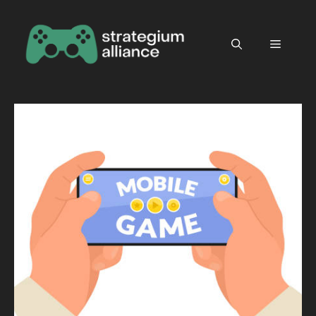
Aller
au
contenu
Menu