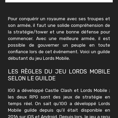
Pour conquérir un royaume avec ses troupes et
son armée, il faut une solide compréhension de
la stratégie/tower et une bonne défense pour
commencer. Avec une meilleure armée, il est
possible de gouverner un peuple en toute
confiance lors de cet événement. Voici un guilde
débutant du jeu Lords Mobile.
LES RÈGLES DU JEU LORDS MOBILE
SELON LE GUILDE
IGG a développé Castle Clash et Lords Mobile ;
les deux RPG sont des jeux de stratégie en
temps réel. On sait qu’IGG a développé Lords
Mobile
guilde
depuis qu’il était disponible en
2016 sur iOS et Android. Depuis lors, le jeu a reçu